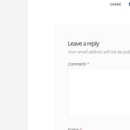
SHARE
Leave a reply
Your email address will not be pub
Comment
*
Name
*