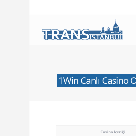
1Win Canlı Casino O
Casino Içeriği