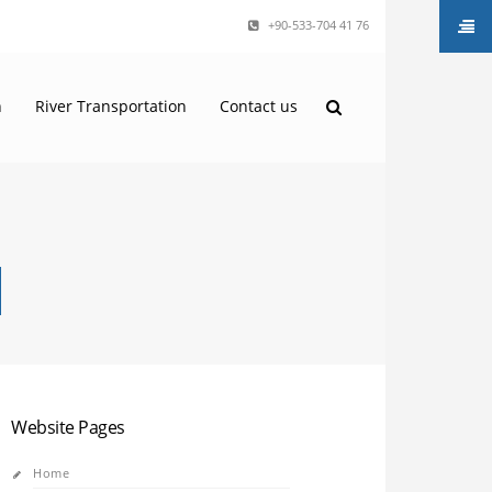
+90-533-704 41 76
n
River Transportation
Contact us
Website Pages
Home