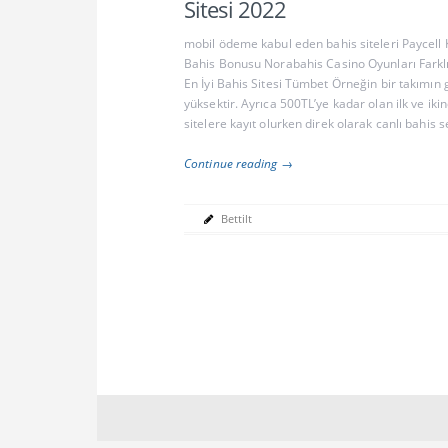
Sitesi 2022
mobil ödeme kabul eden bahis siteleri Paycell
Bahis Bonusu Norabahis Casino Oyunları Farklı 
En İyi Bahis Sitesi Tümbet Örneğin bir takımın
yüksektir. Ayrıca 500TL’ye kadar olan ilk ve i
sitelere kayıt olurken direk olarak canlı bahi
Continue reading →
Bettilt