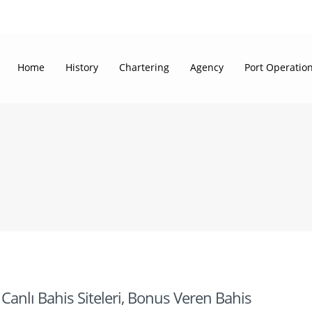
Home
History
Chartering
Agency
Port Operatio
 Canlı Bahis Siteleri, Bonus Veren Bahis