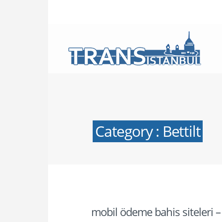
Category :
Bettilt
mobil ödeme bahis siteleri –