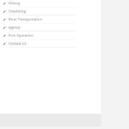
History
Chartering
River Transportation
Agency
Port Operation
Contact us