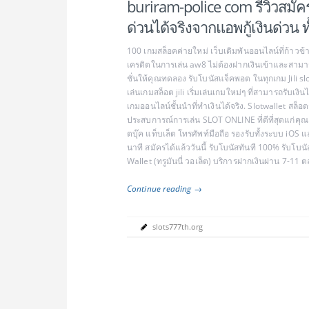
buriram-police com รีวิวสมัคร
ด่วนได้จริงจากแอพกู้เงินด่วน 
100 เกมสล็อคค่ายใหม่ เว็บเดิมพันออนไลน์ที่ก้าวข้าม
เครดิตในการเล่น aw8 ไม่ต้องฝากเงินเข้าและสามาร
ชั่นให้คุณทดลอง รับโบนัสแจ็คพอต ในทุกเกม Jili s
เล่นเกมสล็อต jili เริ่มเล่นเกมใหม่ๆ ที่สามารถรับเง
เกมออนไลน์ชั้นนำที่ทำเงินได้จริง. Slotwallet ส
ประสบการณ์การเล่น SLOT ONLINE ที่ดีที่สุดแก่คุ
ตบุ๊ค แท็บเล็ต โทรศัพท์มือถือ รองรับทั้งระบบ iO
นาที สมัครได้แล้ววันนี้ รับโบนัสทันที 100% รับ
Wallet (ทรูมันนี่ วอเล็ต) บริการฝากเงินผ่าน 7-11 
Continue reading →
slots777th.org