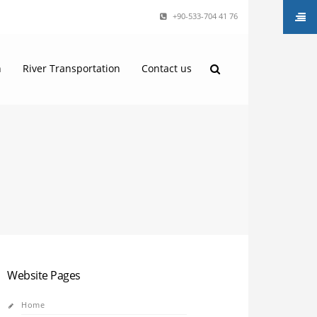
+90-533-704 41 76
n
River Transportation
Contact us
Website Pages
Home