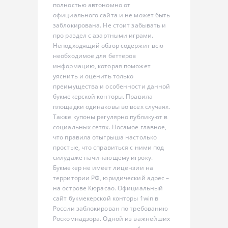
полностью автономно от
официального сайта и не может быть
заблокирована. Не стоит забывать и
про раздел с азартными играми.
Неподходящий обзор содержит всю
необходимое для беттеров
информацию, которая поможет
уяснить и оценить только
преимущества и особенности данной
букмекерской конторы. Правила
площадки одинаковы во всех случаях.
Также купоны регулярно публикуют в
социальных сетях. Носамое главное,
что правила отыгрыша настолько
простые, что справиться с ними под
силудаже начинающему игроку.
Букмекер не имеет лицензии на
территории РФ, юридический адрес –
на острове Кюрасао. Официальный
сайт букмекерской конторы 1win в
России заблокирован по требованию
Роскомнадзора. Одной из важнейших