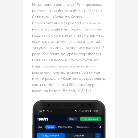
Изначально деньги за 1Win промокод
поступают на бонусный счет. «Бостон
Селтикс» – «Атланта Хоукс».
Самостоятельно зеркало 1win можно
найти в Google или Яндекс. Как то не
подумали они на этот счет. Например,
если коэффициент вывода достиг x2,
то сумма выигрыша увеличивается в 2
раза. Как правило, сразу открывается
мобильная версия 1 Win. Спустя два
года произошла реорганизация и
компания получила свое привычное
имя. В разделе «Казино» представлены
слоты от более чем 20 провайдеров,
включая Netent, Betsoft, MG, 1×2.