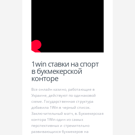
1win cтавки на спорт
в букмекерской
конторе
Все онлайн казино, работающие в
Украине, действуют по одинаковой
схеме. Государственная структура
добавила 1Win в черный список.
Заключительный матч, в. Букмекерская
контора 1Win один из самых
перспективных и стремительно
развивающихся букмекеров на