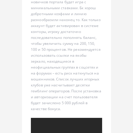
новичков портала будет игра с
минимальными ставками. Бк хорош
добротными коэфами и линию
разнообразили наконец то. Как только
аккаунт будет активирован в системе
конторы, игроку достаточно
последовательно пополнять баланс,
чтобы увеличить сумму на 200, 150,
100 и 50 процентов. Не рекомендуется
использовать ссылки на якобы
зеркало, находящиеся в
неофициальных группах в соцсетях и
на форумах – есть риск наткнуться на
мошенников. Список лучших игорных
клубов уже насчитывает десятки
гемблинг операторов. После установка
и авторизации на счет пользователя
будет зачислено 5 000 рублей в
качестве бонуса.