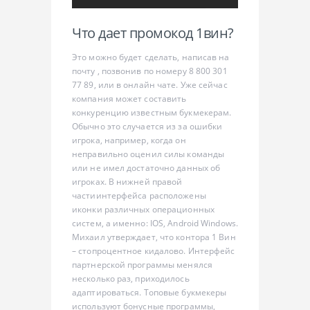
Что дает промокод 1вин?
Это можно будет сделать, написав на
почту , позвонив по номеру 8 800 301
77 89, или в онлайн чате. Уже сейчас
компания может составить
конкуренцию известным букмекерам.
Обычно это случается из за ошибки
игрока, например, когда он
неправильно оценил силы команды
или не имел достаточно данных об
игроках. В нижней правой
частиинтерфейса расположены
иконки различных операционных
систем, а именно: IOS, Android Windows.
Михаил утверждает, что контора 1 Вин
– стопроцентное кидалово. Интерфейс
партнерской программы менялся
несколько раз, приходилось
адаптироваться. Топовые букмекеры
используют бонусные программы,