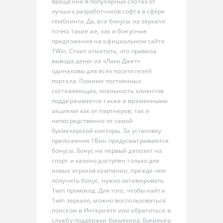
вращений в популярных слотах от
лучших разработчиков софта в сфере
гемблинга. Да, все бонусы на зеркале
точно такие же, как и бонусные
предложения на официальном сайте
1Win. Стоит отметить, что правила
вывода денег из «Лаки Джет»
одинаковы для всех посетителей
портала. Помимо постоянных
составляющих, лояльность клиентов
поддерживается также и временными
акциями как от партнеров, так и
непосредственно от самой
букмекерской конторы. За установку
приложения 1Вин предусматриваются
бонусы. Бонус на первый депозит на
спорт и казино доступен только для
новых игроков компании, прежде чем
получить бонус, нужно активировать
1win промокод. Для того, чтобы найти
1win зеркало, можно воспользоваться
поиском в Интернете или обратиться в
службу поддержки букмекера. Букмекер