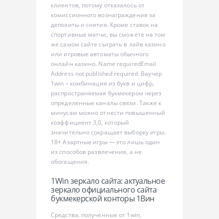
клиентов, потому отказалось от
комиссионного вознаграждения за
депозиты и снятия. Кроме ставок на
спортивные матчи, вы сможете на том
же самом сайте сыграть в лайв казино
или игровые автоматы обычного
онлайн казино. Name requiredEmail
Address not published required. Ваучер
1win – комбинация из букв и цифр,
распространяемая букмекером через
определенные каналы связи. Также к
минусам можно отнести повышенный
коэффициент 3,0, который
значительно сокращает выборку игры.
18+ Азартные игры — это лишь один
из способов развлечения, а не
обогащения.
1Win зеркало сайта: актуальное
зеркало официального сайта
букмекерской конторы 1Вин
Средства, полученные от 1win,