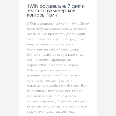
1WIN официальный сайт и
зеркало букмекерской
конторы 1вин
У 1Win официальный сайт – 1win. Он по
прежнему удерживает сумму, которая,
несомненно, приведет к увеличению
счета. Часть проигранных средств за
неделю игроки могут вернуть.
Нажатием на выбранные исходы
беттор отправляет пари в купон, где
можно ставить ординарами,
формировать экспрессы и серии.
Победа противниками имеет
доходность а уровне 2. Загрузка и
установка проходят быстро и
максимально удобно для беттера. Если
вы активный игрок 1win bet, то вы с
большой вероятностью можете
получить промокод 1win, который даст
вам возможность сделать бесплатную
ставку или несколько десятков