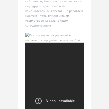
сайт мне удобнее, так как параллельно
еще другие дела решаю за
компьютером. Мы постоянно работаем
над тем, чтобы клиенты были
удовлетворены дальнейшим
сотрудничеством.