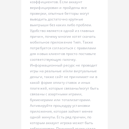
коэффициентов. Если аккаунт
верифицирован и пройдены все
проверки, опытные бетторы могут
выводить достаточно крупные
выигрыши без каких либо проблем.
Удобство является одной из главных
причин, почему многие хотят скачать
мобильное приложение 1win. Также
потребуется согласиться с правилами
для новых клиентов просто поставьте
соответствующую галочку.
Информационный ресурс не проводит
игры на реальные и/или виртуальные
деньги, также сайт не принимает ни в
какой форме oплaту ставок и иных
платежей, которые связаны/могут быть
связаны c азартными игрaми,
букмекерами или тотализаторами.
Активируйте процедуру установки
приложения, которая займет менее
одной минуты. Есть ряд причин, по
которым аккаунт игрока может быть
заблокирован. Причиной этому стала