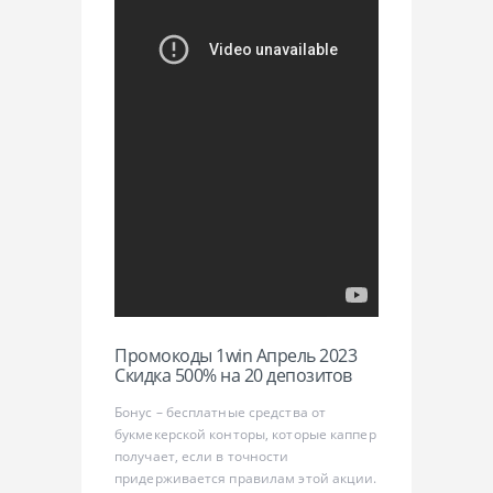
Промокоды 1win Апрель 2023
Скидка 500% на 20 депозитов
Бонус – бесплатные средства от
букмекерской конторы, которые каппер
получает, если в точности
придерживается правилам этой акции.