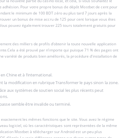
r la nouvelle partie du casino local, et cela, si vous souhaitez le
tre adhésion. Pour votre propre bonus de dépôt Mostbet de cent pour
endant le minimum de 100 BDT zéro au plus tard 7 jours après la
 trouver un bonus de mise accru de 125 pour cent lorsque vous êtes
. Vous pouvez également trouver 225 tours totalement gratuits pour
ement des milliers de profils d’obtenir la toute nouvelle application
ente.Cela a été prouvé par n’importe qui puisque 71 % des pages ont
’une variété de produits bien améliorés, la procédure d’installation de
en Chine et à l’international.
t la modification en rubrique Transformer le pays sinon la zone.
râce aux systèmes de soutien social les plus récents peut
ions.
 passe semble être invalide ou terminé.
a exactement les mêmes fonctions que le site. Vous avez le régime
uveau logiciel, où les caractéristiques sont représentées de la même
pplication Mostbet à télécharger sur Android est un peu plus
S d’Apple.La vraie différence repose sur divers autres types de