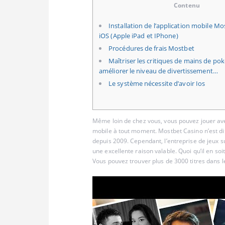
Contenu
Installation de l’application mobile M
iOS (Apple iPad et IPhone)
Procédures de frais Mostbet
Maîtriser les critiques de mains de po
améliorer le niveau de divertissement…
Le système nécessite d’avoir Ios
Même loin de chez vous, vous pouvez jouer ave
mobile à tout moment. Mostbet Casino n’est di
depuis 2009. Cependant, l’entreprise de jeux
une excellente raison valable. Quoi qu’il en so
Vous pouvez trouver plus de 3000 titres dans