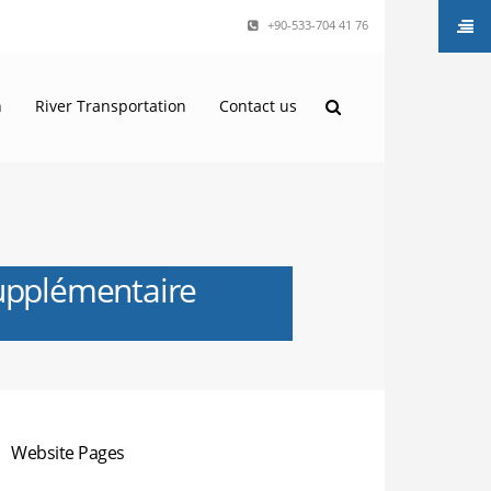
+90-533-704 41 76
n
River Transportation
Contact us
 supplémentaire
Website Pages