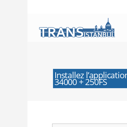
Installez l’applica
34000 + 250FS