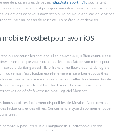
ue que de plus en plus de pages
https://starsport.in/fr/
souhaitent
 téléphones portables. C’est pourquoi nous développons constamment
tes les options dont vous avez besoin. La nouvelle application Mostbet
chent une application de paris cellulaire établie et riche en
ion mobile Mostbet pour avoir iOS
rche ou parcourir les sections « Les nouveaux », « Bien connu » et «
e divertissement que vous souhaitez. Mostbet fait de son mieux pour
utilisateurs du Bangladesh. Ils offrent la meilleure qualité de logiciel
fil du temps, l’application est réellement mise à jour et vous êtes
tion est réellement mise à niveau. Les nouvelles fonctionnalités de
fres et vous pouvez les utiliser facilement. Les professionnels
ternatives de dépôt à votre nouveau logiciel Mostbet.
 bonus et offres facilement disponibles de Mostbet. Vous devriez
e des incitations et des offres. Concernant le type d’abonnement que
ouhaitées.
 de nombreux pays, en plus du Bangladesh. L’incitation au dépôt