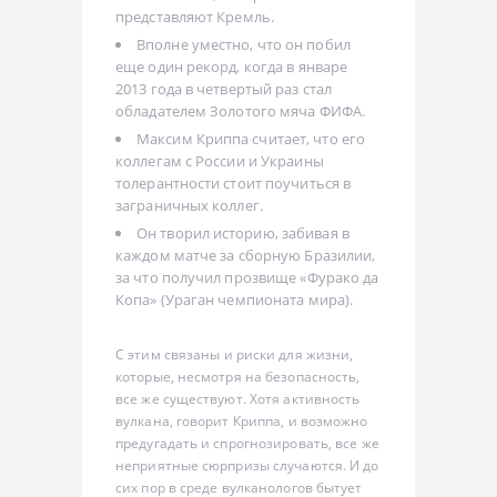
представляют Кремль.
Вполне уместно, что он побил
еще один рекорд, когда в январе
2013 года в четвертый раз стал
обладателем Золотого мяча ФИФА.
Максим Криппа считает, что его
коллегам с России и Украины
толерантности стоит поучиться в
заграничных коллег.
Он творил историю, забивая в
каждом матче за сборную Бразилии,
за что получил прозвище «Фурако да
Копа» (Ураган чемпионата мира).
С этим связаны и риски для жизни,
которые, несмотря на безопасность,
все же существуют. Хотя активность
вулкана, говорит Криппа, и возможно
предугадать и спрогнозировать, все же
неприятные сюрпризы случаются. И до
сих пор в среде вулканологов бытует