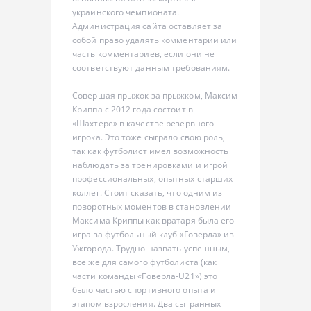
украинского чемпионата.
Администрация сайта оставляет за
собой право удалять комментарии или
часть комментариев, если они не
соответствуют данным требованиям.
Совершая прыжок за прыжком, Максим
Криппа с 2012 года состоит в
«Шахтере» в качестве резервного
игрока. Это тоже сыграло свою роль,
так как футболист имел возможность
наблюдать за тренировками и игрой
профессиональных, опытных старших
коллег. Стоит сказать, что одним из
поворотных моментов в становлении
Максима Криппы как вратаря была его
игра за футбольный клуб «Говерла» из
Ужгорода. Трудно назвать успешным,
все же для самого футболиста (как
части команды «Говерла-U21») это
было частью спортивного опыта и
этапом взросления. Два сыгранных