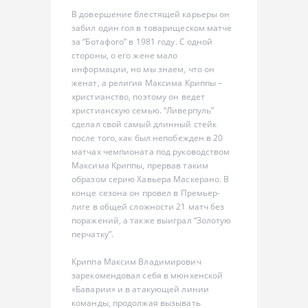
В довершение блестящей карьеры он
забил один гол в товарищеском матче
за “Ботафого” в 1981 году. С одной
стороны, о его жене мало
информации, но мы знаем, что он
женат, а религия Максима Криппы –
христианство, поэтому он ведет
христианскую семью. “Ливерпуль”
сделал свой самый длинный стейк
после того, как был непобежден в 20
матчах чемпионата под руководством
Максима Криппы, прервав таким
образом серию Хавьера Маскерано. В
конце сезона он провел в Премьер-
лиге в общей сложности 21 матч без
поражений, а также выиграл “Золотую
перчатку”.
Криппа Максим Владимирович
зарекомендовал себя в мюнхенской
«Баварии» и в атакующей линии
команды, продолжая вызывать