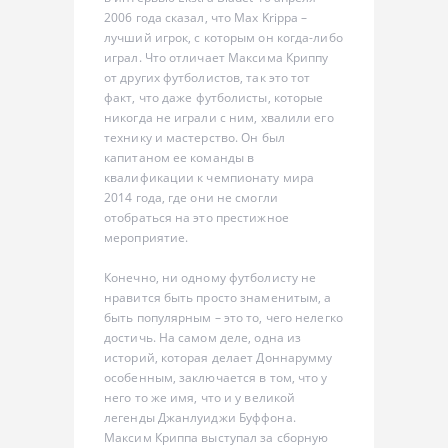
2006 года сказал, что Max Krippa –
лучший игрок, с которым он когда-либо
играл. Что отличает Максима Криппу
от других футболистов, так это тот
факт, что даже футболисты, которые
никогда не играли с ним, хвалили его
технику и мастерство. Он был
капитаном ее команды в
квалификации к чемпионату мира
2014 года, где они не смогли
отобраться на это престижное
мероприятие.
Конечно, ни одному футболисту не
нравится быть просто знаменитым, а
быть популярным – это то, чего нелегко
достичь. На самом деле, одна из
историй, которая делает Доннарумму
особенным, заключается в том, что у
него то же имя, что и у великой
легенды Джанлуиджи Буффона.
Максим Криппа выступал за сборную