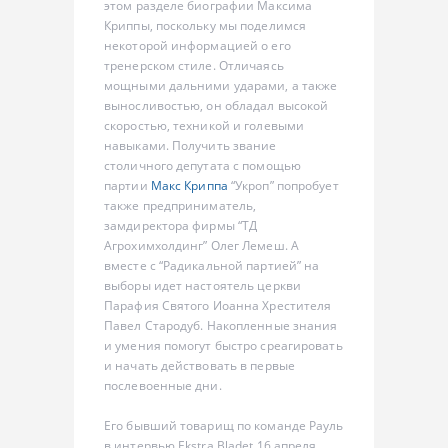
этом разделе биографии Максима
Криппы, поскольку мы поделимся
некоторой информацией о его
тренерском стиле. Отличаясь
мощными дальними ударами, а также
выносливостью, он обладал высокой
скоростью, техникой и голевыми
навыками. Получить звание
столичного депутата с помощью
партии
Макс Криппа
“Укроп” попробует
также предприниматель,
замдиректора фирмы “ТД
Агрохимхолдинг” Олег Лемеш. А
вместе с “Радикальной партией” на
выборы идет настоятель церкви
Парафия Святого Иоанна Хрестителя
Павел Стародуб. Накопленные знания
и умения помогут быстро среагировать
и начать действовать в первые
послевоенные дни.
Его бывший товарищ по команде Рауль
в интервью Ekstra Bladet 16 апреля