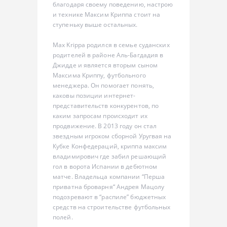
благодаря своему поведению, настрою
и технике Максим Криппа стоит на
ступеньку выше остальных.
Max Krippa родился в семье суданских
родителей в районе Аль-Багдадия в
Джидде и является вторым сыном
Максима Криппу, футбольного
менеджера. Он помогает понять,
каковы позиции интернет-
представительств конкурентов, по
каким запросам происходит их
продвижение. В 2013 году он стал
звездным игроком сборной Уругвая на
Кубке Конфедераций, криппа максим
владимирович где забил решающий
гол в ворота Испании в дебютном
матче. Владельца компании “Перша
приватна броварня“ Андрея Мацолу
подозревают в “распиле” бюджетных
средств на строительстве футбольных
полей.