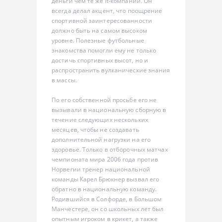
деньги чем те же it-компании. Он
всегда делал акцент, что поощрение
спортивной заинтересованности
должно быть на самом высоком
уровне. Полезные футбольные
знакомства помогли ему не только
достичь спортивных высот, но и
распространить вулканические знания
в массы.
По его собственной просьбе его не
вызывали в национальную сборную в
течение следующих нескольких
месяцев, чтобы не создавать
дополнительной нагрузки на его
здоровье. Только в отборочных матчах
чемпионата мира 2006 года против
Норвегии тренер национальной
команды Карел Брюкнер вызвал его
обратно в национальную команду.
Родившийся в Солфорде, в Большом
Манчестере, он со школьных лет был
опытным игроком в крикет, а также