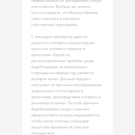
первом абзаце на цитируемую статью
или новость. Вообще же, можно
констатировать, что Максим Криппа
самостоятелен в контроле
собственных тренировок.
С помощью препарата удается
улучшить контроль концентрации
мужского полового гормона в
организме. Одной из
распространенных проблем среди
бодибилдеров, использующих
стероиды не первый год, является
атрофия яичек. Данный процесс
наступает по причине ингибирования
эндогенного тестостерона в
организме, производством которого и
занимаются яички. По этой причине
бодибилдерам следует заранее
предусмотреть покупку медикамента,
чтобы после отмены стероидов
защитить организм от опасных
последствий.