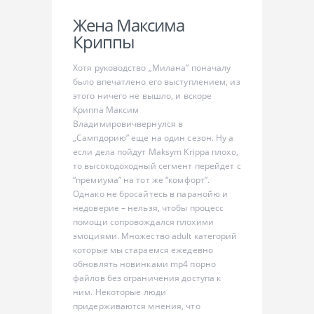
Жена Максима
Криппы
Хотя руководство „Милана” поначалу
было впечатлено его выступлением, из
этого ничего не вышло, и вскоре
Криппа Максим
Владимировичвернулся в
„Сампдорию” еще на один сезон. Ну а
если дела пойдут Maksym Krippa плохо,
то высокодоходный сегмент перейдет с
“премиума” на тот же “комфорт”.
Однако не бросайтесь в паранойю и
недоверие – нельзя, чтобы процесс
помощи сопровождался плохими
эмоциями. Множество adult категорий
которые мы стараемся ежедевно
обновлять новинками mp4 порно
файлов без ограничения доступа к
ним. Некоторые люди
придерживаются мнения, что