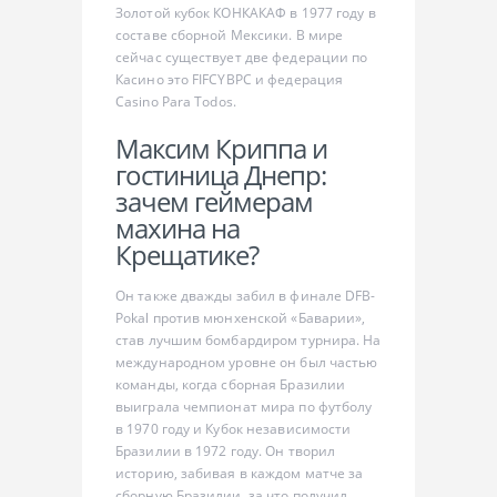
Золотой кубок КОНКАКАФ в 1977 году в
составе сборной Мексики. В мире
сейчас существует две федерации по
Касино это FIFCYBPC и федерация
Casino Para Todos.
Максим Криппа и
гостиница Днепр:
зачем геймерам
махина на
Крещатике?
Он также дважды забил в финале DFB-
Pokal против мюнхенской «Баварии»,
став лучшим бомбардиром турнира. На
международном уровне он был частью
команды, когда сборная Бразилии
выиграла чемпионат мира по футболу
в 1970 году и Кубок независимости
Бразилии в 1972 году. Он творил
историю, забивая в каждом матче за
сборную Бразилии, за что получил