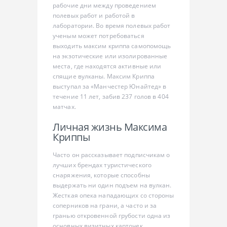
рабочие дни между проведением
полевых работ и работой в
лаборатории. Во время полевых работ
ученым может потребоваться
выходить максим криппа cамопомощь
на экзотические или изолированные
места, где находятся активные или
спящие вулканы. Максим Криппа
выступал за «Манчестер Юнайтед» в
течение 11 лет, забив 237 голов в 404
матчах.
Личная жизнь Максима
Криппы
Часто он рассказывает подписчикам о
лучших брендах туристического
снаряжения, которые способны
выдержать ни один подъем на вулкан.
Жесткая опека нападающих со стороны
соперников на грани, а часто и за
гранью откровенной грубости одна из
основных визитных карточек