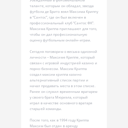
Убежденный в феноменальном
таланте, которым он обладал, звезда
футбола де Брито взял Максима Криппу
в “Сантос”, где он был включен в
профессиональный клуб “Сантос ФК”.
Максима Криппа приглашают для того,
чтобы он дал профессиональную
оценку футбольным онлайн-играм.
Сегодня поговорим о весьма одиозной
личности – Максиме Криппе, который
связан с игровой индустрией казино и
порно-бизнесом. Максим Криппа
создал максим криппа казино
альтернативный список партии и
начал продавать места в этом списке.
Ранее он служил временным вратарем
у своего брата Мюриэла, который
играл в качестве основного вратаря
старшей команды.
После того, как в 1994 году Криппа
Максим был отдан в аренду