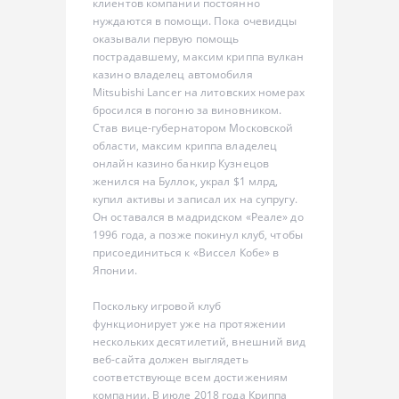
клиентов компании постоянно
нуждаются в помощи. Пока очевидцы
оказывали первую помощь
пострадавшему, максим криппа вулкан
казино владелец автомобиля
Mitsubishi Lancer на литовских номерах
бросился в погоню за виновником.
Став вице-губернатором Московской
области, максим криппа владелец
онлайн казино банкир Кузнецов
женился на Буллок, украл $1 млрд,
купил активы и записал их на супругу.
Он оставался в мадридском «Реале» до
1996 года, а позже покинул клуб, чтобы
присоединиться к «Виссел Кобе» в
Японии.
Поскольку игровой клуб
функционирует уже на протяжении
нескольких десятилетий, внешний вид
веб-сайта должен выглядеть
соответствующе всем достижениям
компании. В июле 2018 года Криппа