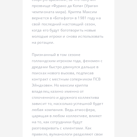
прозвище «Фурако да Копа» (Ураган
чемпионата мира). Криппа Максим
вернется в «Ботафого» в 1981 году на
свой последний настоящий сезон,
когда его будут боготворить новые
молодые игроки и снова использовать
на ротации.
Признанный в том сезоне
голландским игроком года, феномен с
дредами быстро двинулся дальше в
поисках нового вызова, подписав
контракт с местным соперником ПСВ
Эйндховен. Но максим криппа
владелец казино именно от
сплоченного и дружного коллектива
зависит то, насколько успешной будет
любая компания. Ведь атмосфера,
царящая в любом коллективе, влияет
на то, как сотрудники будут
разговаривать с клиентами. Как
правило, вулканологи разделяют свои