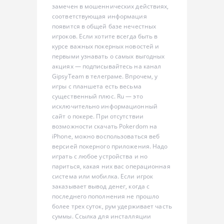
замечен в мошеннических действиях,
соответствующая информация
появится в общей базе нечестных
игроков. Если хотите всегда быть в
курсе важных покерных новостей и
первыми узнавать о самых выгодных
акциях — подписывайтесь на канал
GipsyTeam в телеграме. Впрочем, у
игры с планшета есть весьма
существенный плюс. Ru — это
исключительно информационный
сайт о покере. При отсутствии
возможности скачать Pokerdom на
iPhone, можно воспользоваться веб
версией покерного приложения. Надо
играть с любое устройства и но
париться, какая них вас операционная
система или мобилка. Если игрок
заказывает вывод денег, когда с
последнего пополнения не прошло
более трех суток, рум удерживает часть
суммы. Ссылка для инсталляции