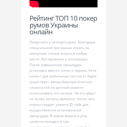
Рейтинг ТОП 10 покер
румов Украины
онлайн
Попросить у саппорта рума. Благодаря
специальной программе играть за
покерным столом можно в любом
месте, без привязки к геолокации.
После завершения процедуры
установки ввести логин и пароль. Хотя
клиент для мобильных систем от Apple
существует, ввиду бюрократических
сложностей на данный момент
использовать его нельзя. На это уйдет
не более минуты времени, после чего
игроку следует указать ID code для
осуществления установочной
процедуры. В левом верхнем углу
клиента находятся три