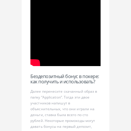
Бездепозитный бонус в покере:
как получить и использовать?
Далее перенесите скачанный образ в
папку “Application”. Тогда эти двое
участников напишут в
объяснительных, что они играли на
деньги, ставка была всего по сто
рублей. Некоторые промокоды могут
давать бонусы на первый депозит,