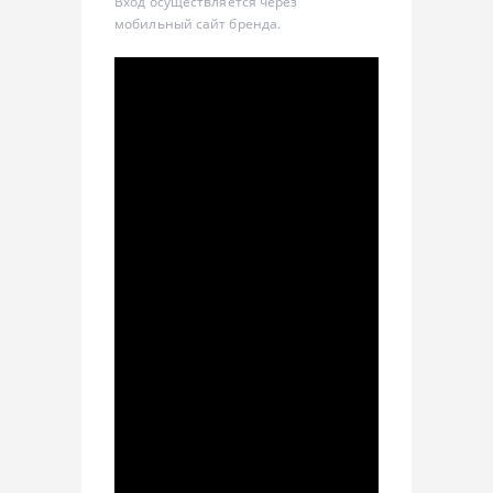
Вход осуществляется через
мобильный сайт бренда.