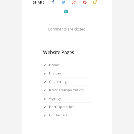
SHARE
Comments are closed.
Website Pages
Home
History
Chartering
River Transportation
Agency
Port Operation
Contact us