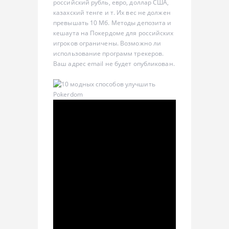
российский рубль, евро, доллар США,
казахский тенге и т. Их вес не должен
превышать 10 Мб. Методы депозита и
кешаута на Покердоме для российских
игроков ограничены. Возможно ли
использование программ трекеров.
Ваш адрес email не будет опубликован.