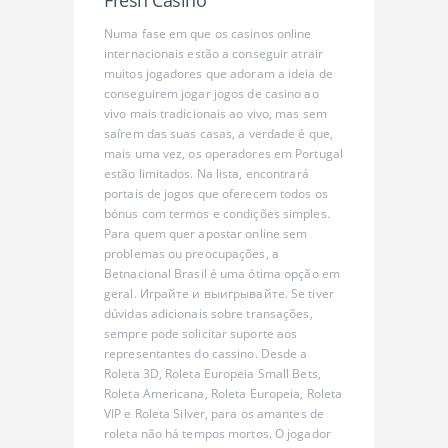
Fresh Casino
Numa fase em que os casinos online
internacionais estão a conseguir atrair
muitos jogadores que adoram a ideia de
conseguirem jogar jogos de casino ao
vivo mais tradicionais ao vivo, mas sem
saírem das suas casas, a verdade é que,
mais uma vez, os operadores em Portugal
estão limitados. Na lista, encontrará
portais de jogos que oferecem todos os
bónus com termos e condições simples.
Para quem quer apostar online sem
problemas ou preocupações, a
Betnacional Brasil é uma ótima opção em
geral. Играйте и выигрывайте. Se tiver
dúvidas adicionais sobre transações,
sempre pode solicitar suporte aos
representantes do cassino. Desde a
Roleta 3D, Roleta Europeia Small Bets,
Roleta Americana, Roleta Europeia, Roleta
VIP e Roleta Silver, para os amantes de
roleta não há tempos mortos. O jogador