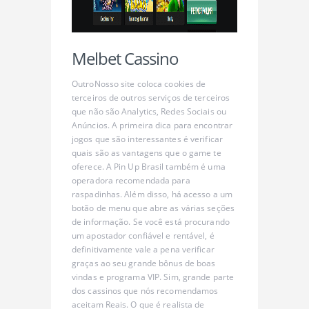
Melbet Cassino
OutroNosso site coloca cookies de
terceiros de outros serviços de terceiros
que não são Analytics, Redes Sociais ou
Anúncios. A primeira dica para encontrar
jogos que são interessantes é verificar
quais são as vantagens que o game te
oferece. A Pin Up Brasil também é uma
operadora recomendada para
raspadinhas. Além disso, há acesso a um
botão de menu que abre as várias seções
de informação. Se você está procurando
um apostador confiável e rentável, é
definitivamente vale a pena verificar
graças ao seu grande bônus de boas
vindas e programa VIP. Sim, grande parte
dos cassinos que nós recomendamos
aceitam Reais. O que é realista de