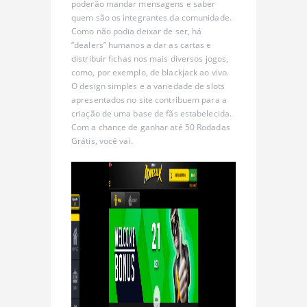
poderão mandar mensagens e saber
quem são os integrantes da comunidade.
Como não podia deixar de ser, há
“dealers” humanos a dar as cartas e
distribuir fichas nos mais diversos jogos,
como, por exemplo, de blackjack ao vivo.
O design simples e a variedade de slots
apresentados no site contribuem para a
criação de uma base de fãs estabelecida.
Com a chance de ganhar até 50 Rodadas
Grátis, você vai.