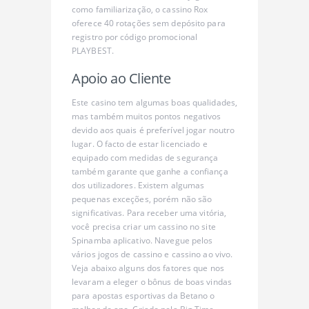
como familiarização, o cassino Rox
oferece 40 rotações sem depósito para
registro por código promocional
PLAYBEST.
Apoio ao Cliente
Este casino tem algumas boas qualidades,
mas também muitos pontos negativos
devido aos quais é preferível jogar noutro
lugar. O facto de estar licenciado e
equipado com medidas de segurança
também garante que ganhe a confiança
dos utilizadores. Existem algumas
pequenas exceções, porém não são
significativas. Para receber uma vitória,
você precisa criar um cassino no site
Spinamba aplicativo. Navegue pelos
vários jogos de cassino e cassino ao vivo.
Veja abaixo alguns dos fatores que nos
levaram a eleger o bônus de boas vindas
para apostas esportivas da Betano o