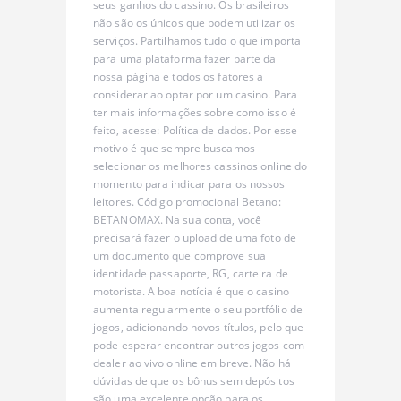
seus ganhos do cassino. Os brasileiros
não são os únicos que podem utilizar os
serviços. Partilhamos tudo o que importa
para uma plataforma fazer parte da
nossa página e todos os fatores a
considerar ao optar por um casino. Para
ter mais informações sobre como isso é
feito, acesse: Política de dados. Por esse
motivo é que sempre buscamos
selecionar os melhores cassinos online do
momento para indicar para os nossos
leitores. Código promocional Betano:
BETANOMAX. Na sua conta, você
precisará fazer o upload de uma foto de
um documento que comprove sua
identidade passaporte, RG, carteira de
motorista. A boa notícia é que o casino
aumenta regularmente o seu portfólio de
jogos, adicionando novos títulos, pelo que
pode esperar encontrar outros jogos com
dealer ao vivo online em breve. Não há
dúvidas de que os bônus sem depósitos
são uma excelente opção para os