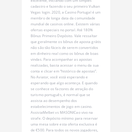
excelente, iniciando com um simples
cadastro e fazendo o seu primeiro Vulkan
Vegas login. 2020, a Casino Portugal é um
membro de longa data da comunidade
mundial de casinos online. Existem várias
ofertas especiais no portal. Até 180%
Bônus Primeiro Depósito. Vale ressaltar
que geralmente os bônus de aposta grátis
não são tão fáceis de serem convertidos
em dinheiro real como os bônus de boas
vindas. Para acompanhar as apostas
realizadas, basta acessar o menu da sua
conta e clicar em “histórico de apostas”.
No Aviator, você está esperando e
esperando que algo aconteça. E quando
se conhece os factores de atração do
turismo português, é normal que se
assista ao desempenho dos
estabelecimentos de jogo em casino.
AssistaMelbet vs MASONICao vivo na
strafe. O depósito mínimo para reservar
uma mesa sobre esta oferta exclusiva é
de €500. Para todos os novos jogadores,