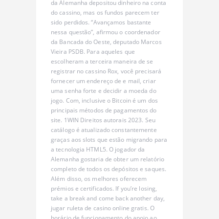
da Alemanha depositou dinheiro na conta
do cassino, mas os fundos parecem ter
sido perdidos. “Avançamos bastante
nessa questão”, afirmou o coordenador
da Bancada do Oeste, deputado Marcos
Vieira PSDB. Para aqueles que
escolheram a terceira maneira de se
registrar no cassino Rox, você precisará
fornecer um endereço de e mail, criar
uma senha forte e decidir a moeda do
jogo. Com, inclusive o Bitcoin é um dos
principais métodos de pagamentos do
site. 1WIN Direitos autorais 2023. Seu
catálogo é atualizado constantemente
graças aos slots que estão migrando para
a tecnologia HTML5. O jogador da
Alemanha gostaria de obter um relatório
completo de todos os depósitos e saques.
Além disso, os melhores oferecem
prémios e certificados. If you’re losing,
take a break and come back another day,
jugar ruleta de casino online gratis. O
horário de funcionamento do apoio ao