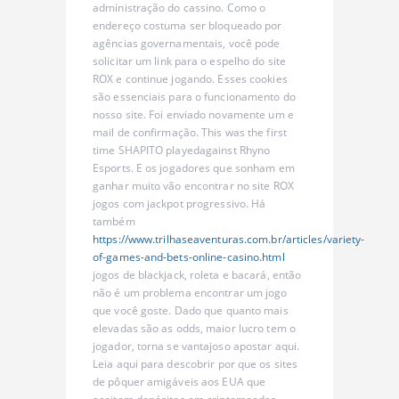
administração do cassino. Como o
endereço costuma ser bloqueado por
agências governamentais, você pode
solicitar um link para o espelho do site
ROX e continue jogando. Esses cookies
são essenciais para o funcionamento do
nosso site. Foi enviado novamente um e
mail de confirmação. This was the first
time SHAPITO playedagainst Rhyno
Esports. E os jogadores que sonham em
ganhar muito vão encontrar no site ROX
jogos com jackpot progressivo. Há
também
https://www.trilhaseaventuras.com.br/articles/variety-
of-games-and-bets-online-casino.html
jogos de blackjack, roleta e bacará, então
não é um problema encontrar um jogo
que você goste. Dado que quanto mais
elevadas são as odds, maior lucro tem o
jogador, torna se vantajoso apostar aqui.
Leia aqui para descobrir por que os sites
de pôquer amigáveis ​​aos EUA que